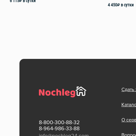
6 115
₽
в сутки
4 450
₽
в сутки
Сдать
Катал
О сер
8-800-300-88-32
8-964-986-33-88
Вопрос
info@nochleg24.com