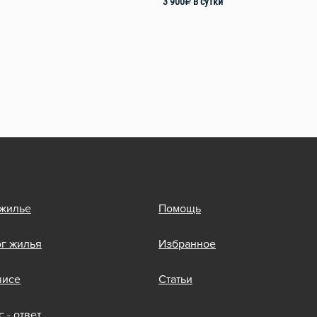
3 900
₽
в сутки
 жилье
Помощь
ог жилья
Избранное
висе
Статьи
 - ответ