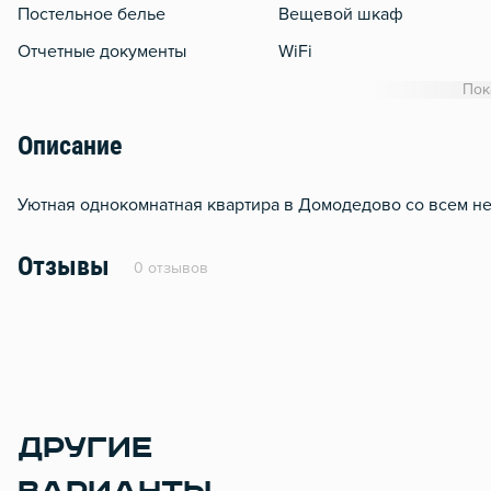
Постельное белье
Вещевой шкаф
Отчетные документы
WiFi
Утюг
Пок
Гладильная доска
Описание
Сушилка для белья
Отопление
Уютная однокомнатная квартира в Домодедово со всем н
Балкон
Отзывы
0 отзывов
Москитная сеть
Стол, рабочее место
ДРУГИЕ