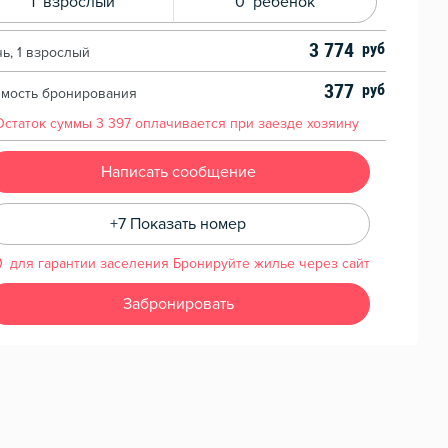
1
взрослый
0
ребенок
3 774
чь, 1 взрослый
377
имость бронирования
Остаток суммы
3 397
оплачивается при заезде хозяину
Написать сообщение
+7 Показать номер
для гарантии заселения Бронируйте жилье через сайт
Забронировать