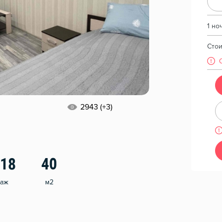
1 но
Сто
2943 (+3)
/18
40
таж
м2