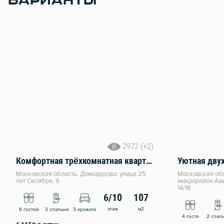
ВАРИАНТЫ
2972 (+2)
Комфортная трёхкомнатная квартира
Уютная дву
Московская область, Домодедово, улица 25
Московская обл
лет Октября, 9
микрорайон Ави
14/18
6/10
107
этаж
м2
6 гостей
3 спальни
3 кровати
4 гостя
2 спал