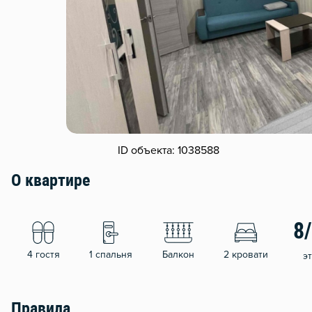
ID объекта: 1038588
О квартире
8
4 гостя
1 спальня
Балкон
2 кровати
э
Правила