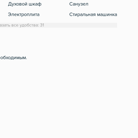
Духовой шкаф
Санузел
Кабе
Электроплита
Стиральная машинка
Холодильник
Полотенца
азать все удобства: 31
Обеденный стол
Туалетная бумага
Микроволновка
Фен
Электрический чайник
Шампунь, мыло
еобходимым.
Посуда
Столовые приборы