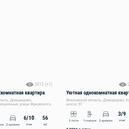
3012 (+1)
хкомнатная квартира
Уютная однокомнатная квар
асть, Домодедово,
Московская область, Домодедово, 
ационный, улица Жуковского,
шоссе, 51
3/9
6/10
56
этаж
3 гостя
1 спальня
2 кровати
этаж
м2
ьни
2 кровати