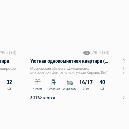
2995 (+0)
2908 (+0)
тира
Уютная однокомнатная квартира (89)
Каширское
Московская область, Домодедово,
Мос
микрорайон Центральный, улица Кирова, 15к1
мик
32
16/17
40
м2
этаж
м2
4 гостя
1 спальня
2 кровати
2 
3 112
₽
в сутки
3 0