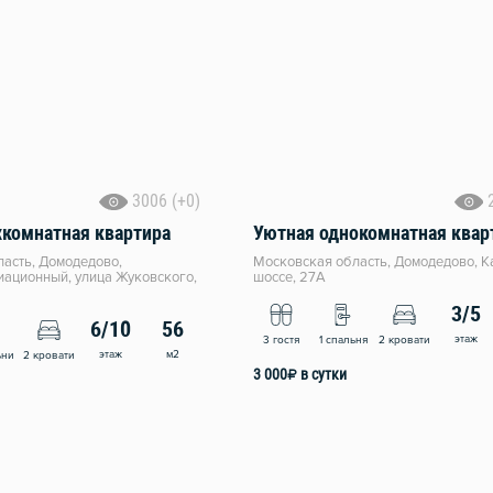
3006 (+0)
хкомнатная квартира
Уютная однокомнатная квар
асть, Домодедово,
Московская область, Домодедово, 
ационный, улица Жуковского,
шоссе, 27А
3/5
6/10
56
этаж
3 гостя
1 спальня
2 кровати
этаж
м2
ьни
2 кровати
3 000
₽
в сутки