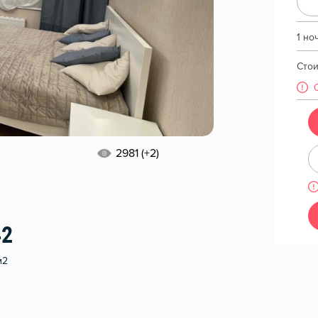
1 но
Сто
2981 (+2)
42
м2