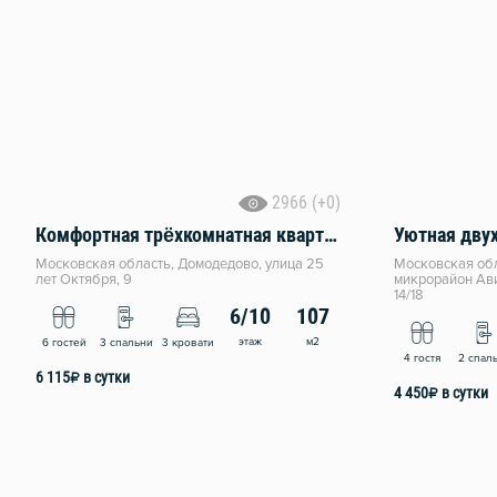
2966 (+0)
Комфортная трёхкомнатная квартира
Уютная дву
Московская область, Домодедово, улица 25
Московская обл
лет Октября, 9
микрорайон Ави
14/18
6/10
107
этаж
м2
6 гостей
3 спальни
3 кровати
4 гостя
2 спал
6 115
₽
в сутки
4 450
₽
в сутки