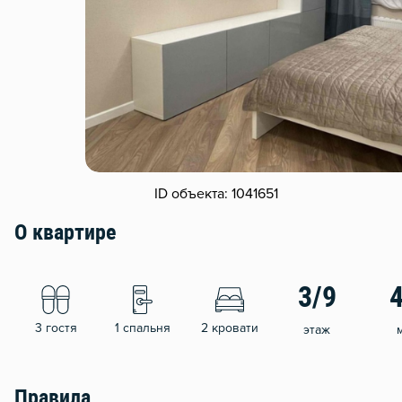
ID объекта: 1041651
О квартире
3/9
3 гостя
1 спальня
2 кровати
этаж
Правила