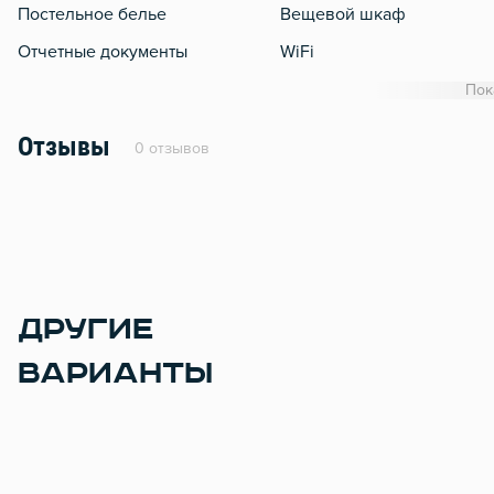
Постельное белье
Вещевой шкаф
Отчетные документы
WiFi
Кондиционер
Пок
Утюг
Отзывы
0 отзывов
Гладильная доска
Сушилка для белья
Отопление
Москитная сеть
Стол, рабочее место
ДРУГИЕ
Тапочки
ВАРИАНТЫ