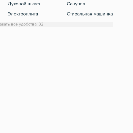
Духовой шкаф
Санузел
Кабе
Электроплита
Стиральная машинка
Холодильник
Полотенца
азать все удобства: 32
Обеденный стол
Туалетная бумага
Микроволновка
Фен
Электрический чайник
Шампунь, мыло
Посуда
Столовые приборы