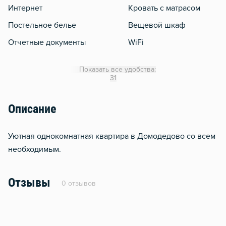
Интернет
Кровать с матрасом
Постельное белье
Вещевой шкаф
Отчетные документы
WiFi
Утюг
Показать все удобства:
Гладильная доска
31
Сушилка для белья
Описание
Отопление
Балкон
Уютная однокомнатная квартира в Домодедово со всем
Москитная сеть
необходимым.
Стол, рабочее место
Отзывы
0 отзывов